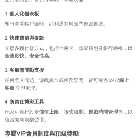
1. 個人化儀表板
即時查看帳戶餘額、紅利通知與熱門遊戲推薦。
2. 快速儲值與提款
支援多種付款方式，包括信用卡、虛擬錢包及銀行轉帳，
出
金速度快、安全性高
。
3. 客服無間斷支援
任何登入問題、遊戲異常或帳務疑問，皆可透過
24/7線上
客服
立即處理。
4. 負責任博彩工具
玩家可自行設定
儲值上限、損失限制、遊戲時間管理
等，以
維護健康娛樂習慣。
專屬VIP會員制度與頂級獎勵