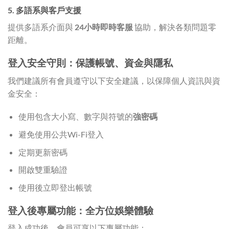
5. 多語系與客戶支援
提供多語系介面與
24小時即時客服
協助，解決各類問題零
距離。
登入安全守則：保護帳號、資金與隱私
我們建議所有會員遵守以下安全建議，以保障個人資訊與資
金安全：
使用包含大小寫、數字與符號的
強密碼
避免使用公共Wi-Fi登入
定期更新密碼
開啟雙重驗證
使用後立即登出帳號
登入後專屬功能：全方位娛樂體驗
登入成功後，會員可享以下專屬功能：