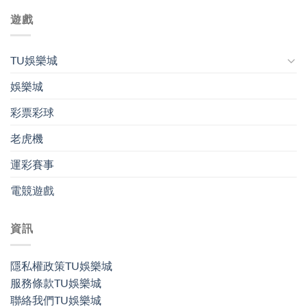
遊戲
TU娛樂城
娛樂城
彩票彩球
老虎機
運彩賽事
電競遊戲
資訊
隱私權政策TU娛樂城
服務條款TU娛樂城
聯絡我們TU娛樂城