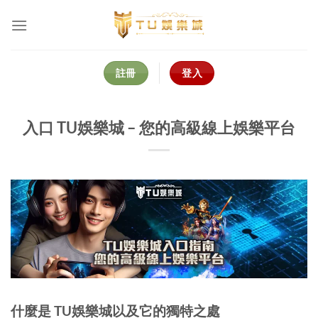
Skip
to
content
註冊
登入
入口 TU娛樂城 – 您的高級線上娛樂平台
什麼是 TU娛樂城以及它的獨特之處