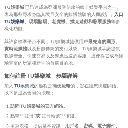
TU娛樂城
已迅速成為亞洲最受信賴的線上娛樂平台之一。
專為那些尋求身臨其境且安全的賭博體驗的人而設計，
入口
TU娛樂城
、現場賭場、老虎機、撲克遊戲和彩票服務
等多
樣化功能。
與許多標準平台不同，TU娛樂城提供用戶
最先進的圖形、
實時流媒體
以及超越傳統的支付系統。TU娛樂城承諾提供
數據安全、快速交易以及響應迅速的客服，這使得它成為經
驗豐富的玩家和新手的首選目的地。
如何註冊 TU娛樂城 – 步驟詳解
加入
TU娛樂城
的過程是
簡便流暢
的，旨在讓您快速開始。
以下是成為會員的步驟：
訪問 TU娛樂城的官方網站。
點擊**“註冊”
或
“註冊帳號”**按鈕。
填寫表格，提供基本資訊：
用戶名、密碼、電子郵件、